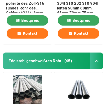
polierte des Zoll-316
304l 310 202 310 904l
rundes Rohr des
leiten 50mm 60mm
Schlauch316ti Astm
65mm 70mm 75mm
A213 Tp316l SS
Bestpreis
Bestpreis
Kontakt
Kontakt
Edelstahl geschweißtes Rohr
(45)