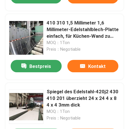
410 310 1,5 Millimeter 1,6
Millimeter-Edelstahlblech-Platte
einfach, für Küchen-Wand zu
verbiegen
MOQ：1Ton
Preis：Negotiable
Bestpreis
Kontakt
Spiegel des Edelstahl-420j2 430
410 201 überzieht 24 x 24 4 x 8
4 x 4 3mm dick
MOQ：1Ton
Preis：Negotiable