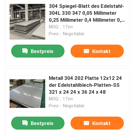
304 Spiegel-Blatt des Edelstahl-
304L 330 347 0,05 Millimeter
0,25 Millimeter 0,4 Millimeter 0,7
Millimeter
MOQ：1Ton
Preis：Negotiable
Bestpreis
Kontakt
Metall 304 202 Platte 12x12 24
der Edelstahlblech-Platten-SS
321 x 24 24 x 36 24 x 48
MOQ：1Ton
Preis：Negotiable
Bestpreis
Kontakt