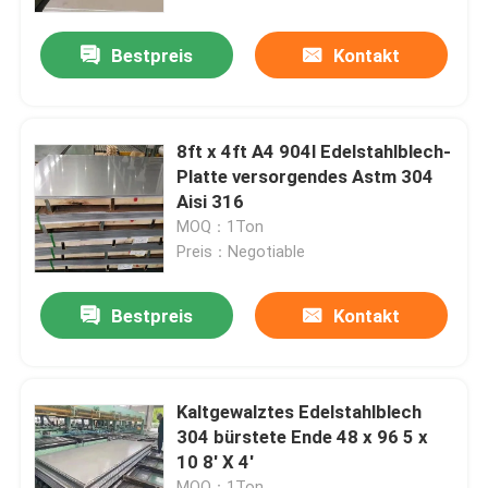
Bestpreis
Kontakt
Produkte
Edelstahl-Runden-Rohr
8ft x 4ft A4 904l Edelstahlblech-
Platte versorgendes Astm 304
Edelstahl geschweißtes Rohr
Aisi 316
MOQ：1Ton
Preis：Negotiable
Nahtloses Rohr des Edelstahls
Bestpreis
Kontakt
Kohlenstoffstahl-Rohr
Galvanisiertes Stahlrohr
Kaltgewalztes Edelstahlblech
304 bürstete Ende 48 x 96 5 x
10 8' X 4'
Edelstahlblech-Platte
MOQ：1Ton