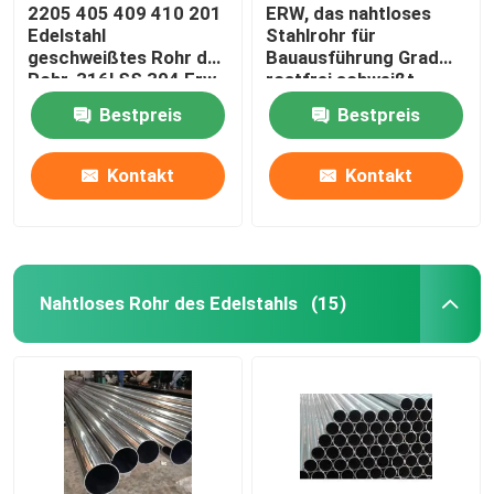
2205 405 409 410 201
ERW, das nahtloses
Edelstahl
Stahlrohr für
geschweißtes Rohr der
Bauausführung Grad
Rohr-316l SS 304 Erw
rostfrei schweißt
Bestpreis
Bestpreis
Kontakt
Kontakt
Nahtloses Rohr des Edelstahls
(15)