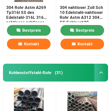
304 Rohr Astm A269
304 nahtloser Zoll Sch
Tp316l SS des
10 Edelstahl-nahtloser
Edelstahl-316L 316
Rohr Astm A312 304
nahtloses nahtloses
SS Schlauch20
Rohr 1,25 1,5 1,75“
Bestpreis
Bestpreis
Kontakt
Kontakt
Kohlenstoffstahl-Rohr
(31)