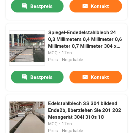
Bestpreis
Kontakt
Spiegel-Endedelstahlblech 24
0,3 Millimeters 0,4 Millimeter 0,6
Millimeter 0,7 Millimeter 304 x
24 24 x 36 24 x 48
MOQ：1Ton
Preis：Negotiable
Bestpreis
Kontakt
Nach Hause
Edelstahlblech SS 304 bildend
Ende2b, überziehen Sie 201 202
Über uns
Messgerät 304l 310s 18
MOQ：1Ton
Kontakte
Preis：Negotiable