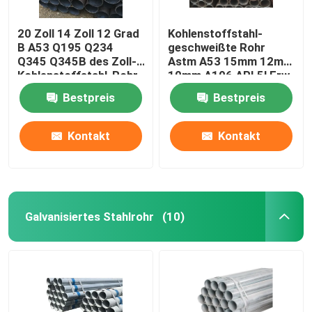
20 Zoll 14 Zoll 12 Grad
Kohlenstoffstahl-
B A53 Q195 Q234
geschweißte Rohr
Q345 Q345B des Zoll-
Astm A53 15mm 12mm
Kohlenstoffstahl-Rohr-
10mm A106 API 5l Erw
API 5l
Flussstahl-Rohr-
Bestpreis
Bestpreis
Lieferanten
Kontakt
Kontakt
Galvanisiertes Stahlrohr
(10)