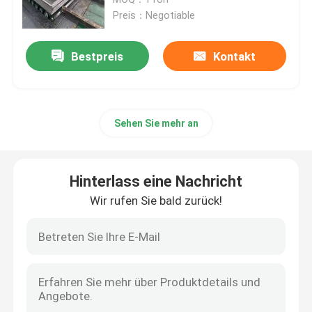
Preis：Negotiable
Winkeleisen-Profil
Bestpreis
Kontakt
Edelstahl-Rundeisen
Sehen Sie mehr an
Aluminiumlegierungs-Blatt
Edelstahl-Spule
Hinterlass eine Nachricht
Wir rufen Sie bald zurück!
galvanisiertes Stahlblech
Kupfernes Rohr-Rohr
Kupferlegierungs-Platte