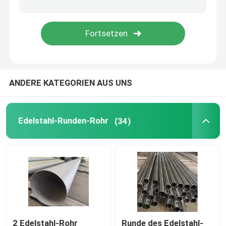
Kupferne Streifen-Rolle
Aluminiumlegierungs-Folie
ANDERE KATEGORIEN AUS UNS
Zinnblech
Andere Legierungs-Metalle
Edelstahl-Runden-Rohr
(34)
rechteckiges Stahlrohr
2 Edelstahl-Rohr
Runde des Edelstahl-