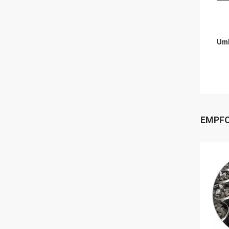
Umb
EMPFO