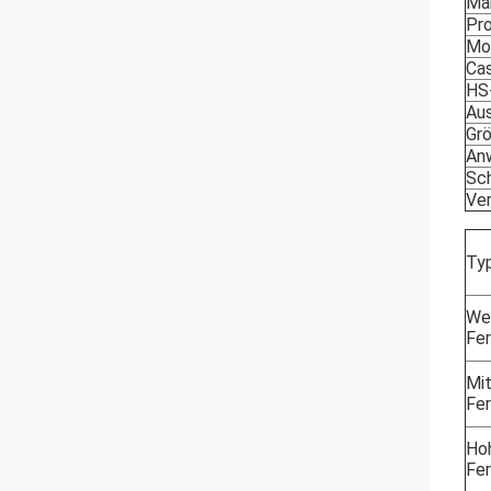
Ma
Pr
Mo
Cas
HS
Au
Gr
An
Sc
Ve
Ty
We
Fe
Mit
Fe
Ho
Fe