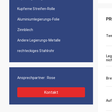
Kupferne Streifen-Rolle
PR
Aluminiumlegierungs-Folie
Zinnblech
Te
Andere Legierungs-Metalle
rechteckiges Stahlrohr
Leg
nic
Ansprechpartner :
Rose
Bre
Kontakt
Auf