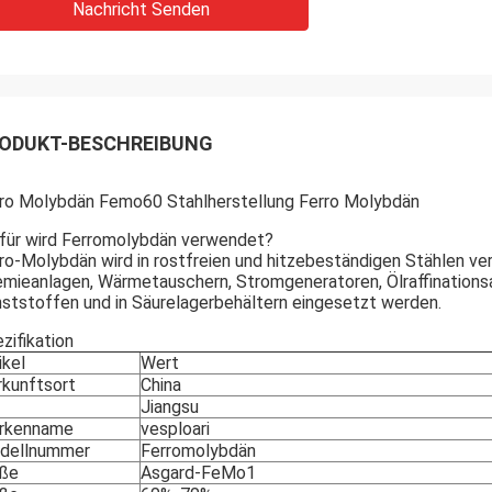
Nachricht Senden
ODUKT-BESCHREIBUNG
ro Molybdän Femo60 Stahlherstellung Ferro Molybdän
ür wird Ferromolybdän verwendet?
ro-Molybdän wird in rostfreien und hitzebeständigen Stählen ve
mieanlagen, Wärmetauschern, Stromgeneratoren, Ölraffinationsa
ststoffen und in Säurelagerbehältern eingesetzt werden.
zifikation
ikel
Wert
kunftsort
China
Jiangsu
rkenname
vesploari
dellnummer
Ferromolybdän
ße
Asgard-FeMo1