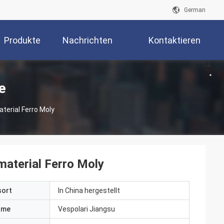
German
Produkte
Nachrichten
Kontaktieren
Sie Uns
e
terial Ferro Moly
aterial Ferro Moly
sort
In China hergestellt
ame
Vespolari Jiangsu