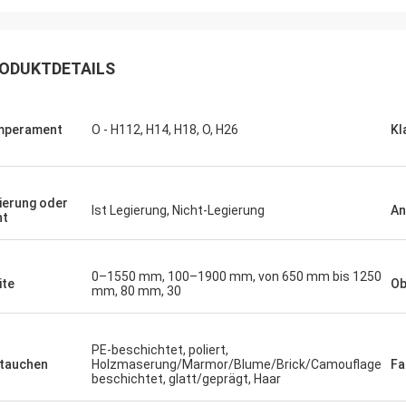
ODUKTDETAILS
mperament
O - H112, H14, H18, O, H26
Kl
ierung oder
Ist Legierung, Nicht-Legierung
An
ht
0–1550 mm, 100–1900 mm, von 650 mm bis 1250
ite
Ob
mm, 80 mm, 30
PE-beschichtet, poliert,
tauchen
Holzmaserung/Marmor/Blume/Brick/Camouflage
Fa
beschichtet, glatt/geprägt, Haar