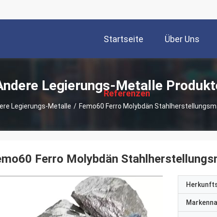
Startseite
Über Uns
描
述
Andere Legierungs-Metalle Produkt
Referenzen
ere Legierungs-Metalle
/
Femo60 Ferro Molybdän Stahlherstellungsma
mo60 Ferro Molybdän Stahlherstellungsm
Herkunft
Markenn