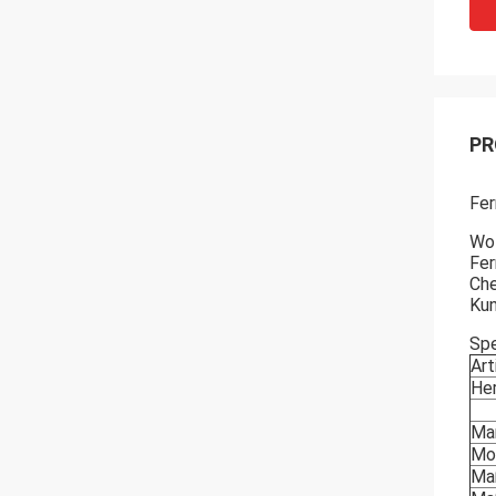
PR
Fer
Wof
Fer
Che
Kun
Spe
Art
Her
Ma
Mo
Ma