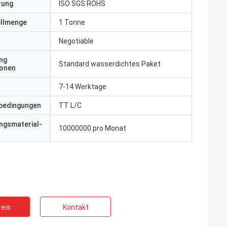
erung
ISO SGS ROHS
ellmenge
1 Tonne
Negotiable
ng
Standard wasserdichtes Paket
ionen
7-14 Werktage
bedingungen
TT L/C
ngsmaterial-
10000000 pro Monat
eis
Kontakt