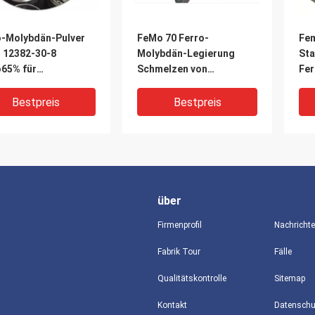
o-Molybdän-Pulver
FeMo 70 Ferro-
Fem
 12382-30-8
Molybdän-Legierung
Sta
65% für
Schmelzen von
Fer
eißens-Materialien
Ferromolybdän
Bestpreis
Bestpreis
über
Firmenprofil
Nachricht
Fabrik Tour
Fälle
Qualitätskontrolle
Sitemap
ergraue FeMo65%
Femo60% Ferro
Kontakt