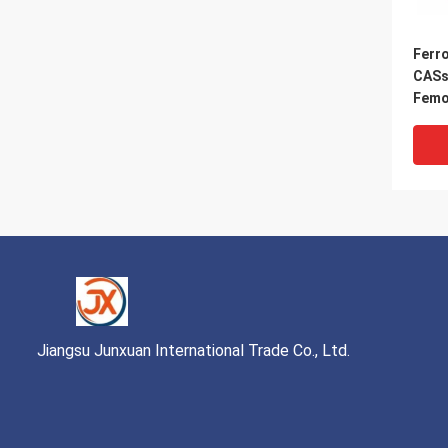
Ferr
CASs
Femo
Schw
Jiangsu Junxuan International Trade Co., Ltd.
Silb