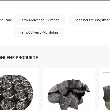
auten:
Ferro-Molybdän-Klumpen
Stahlherstellungsmate
Femo60 Ferro-Molybdän
HLENE PRODUKTE