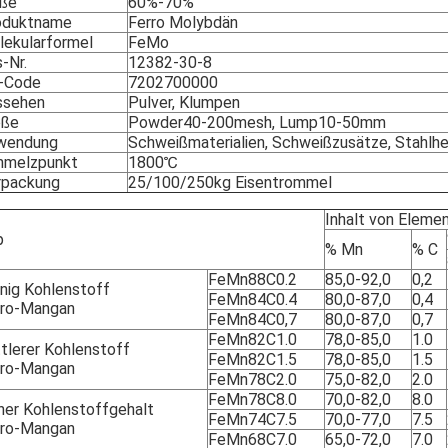
ße
60%-70%
oduktname
Ferro Molybdän
lekularformel
FeMo
-Nr.
12382-30-8
-Code
7202700000
ssehen
Pulver, Klumpen
öße
Powder40-200mesh, Lump10-50mm
wendung
Schweißmaterialien, Schweißzusätze, Stahlhe
hmelzpunkt
1800℃
rpackung
25/100/250kg Eisentrommel
Inhalt von Eleme
p
% Mn
% C
FeMn88C0.2
85,0-92,0
0,2
nig Kohlenstoff
FeMn84C0.4
80,0-87,0
0,4
rro-Mangan
FeMn84C0,7
80,0-87,0
0,7
FeMn82C1.0
78,0-85,0
1.0
tlerer Kohlenstoff
FeMn82C1.5
78,0-85,0
1.5
rro-Mangan
FeMn78C2.0
75,0-82,0
2.0
FeMn78C8.0
70,0-82,0
8.0
her Kohlenstoffgehalt
FeMn74C7.5
70,0-77,0
7.5
rro-Mangan
FeMn68C7.0
65,0-72,0
7.0