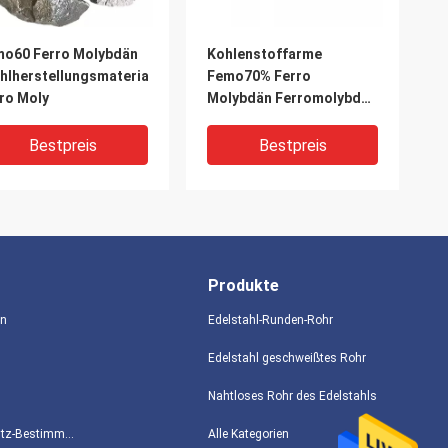
o60 Ferro Molybdän
Kohlenstoffarme
hlherstellungsmaterial
Femo70% Ferro
ro Moly
Molybdän Ferromolybdän
Schweißzusätze
Bestpreis
Bestpreis
Produkte
en
Edelstahl-Runden-Rohr
Edelstahl geschweißtes Rohr
Nahtloses Rohr des Edelstahls
Datenschutz-Bestimmungen
Alle Kategorien