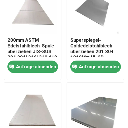
200mm ASTM
Superspiegel-
Edelstahlblech-Spule
Goldedelstahlblech
überziehen JIS-SUS
überziehen 201 304
304 304l 316l 310 410
1219Mm HL 2D
430
Anfrage absenden
Anfrage absenden
Haus
Produkte
Über uns