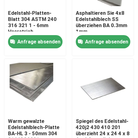
Edelstahl-Platten-
Asphaltieren Sie 4x8
Fabrik-Ausflug
Blatt 304 ASTM 240
Edelstahlblech SS
316 321 1 - 6mm
überziehen BA 0.3mm
Haarstrich
1mm
Qualitätskontrolle
Anfrage absenden
Anfrage absenden
Treten Sie mit uns in Verbindung
Fordern Sie ein Zitat
Edelstahl-Runden-Rohr
Edelstahl geschweißtes Rohr
Warm gewalzte
Spiegel des Edelstahl-
Edelstahlblech-Platte
420j2 430 410 201
BA-HL 3 - 50mm 304
überzieht 24 x 24 4 x 8
Nahtloses Rohr des Edelstahls