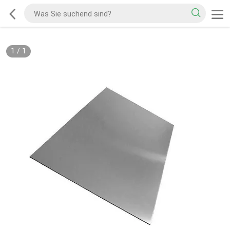
1
/
1