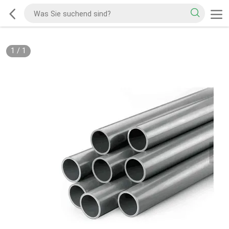
1
/
1