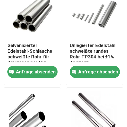
Galvanisierter
Unlegierter Edelstahl
Edelstahl-Schläuche
schweißte rundes
schweißte Rohr für
Rohr TP304 bei ±1%
Bauwesen bei ±1%
Toleranz
Toleranz
Anfrage absenden
Anfrage absenden
Nach Hause
Über uns
Kontakte