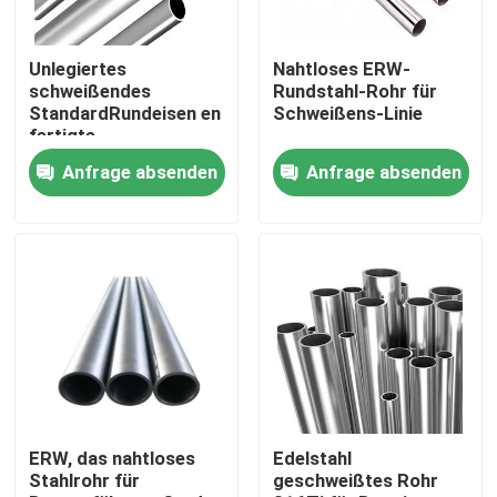
Produkte
Unlegiertes
Nahtloses ERW-
schweißendes
Rundstahl-Rohr für
StandardRundeisen en
Schweißens-Linie
Edelstahl-Runden-Rohr
fertigte
Oberflächenende
Anfrage absenden
Anfrage absenden
besonders an
Edelstahl geschweißtes Rohr
Nahtloses Rohr des Edelstahls
Kohlenstoffstahl-Rohr
Galvanisiertes Stahlrohr
ERW, das nahtloses
Edelstahl
Stahlrohr für
geschweißtes Rohr
Edelstahlblech-Platte